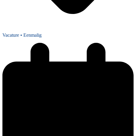
Vacature
• Eenmalig