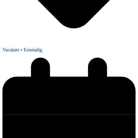
Vacature
• Eenmalig