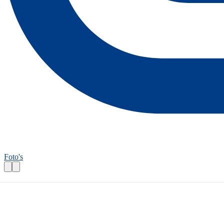
Foto's
Wandelroutecontroleur: Waterstad in de g
Praktische informatie