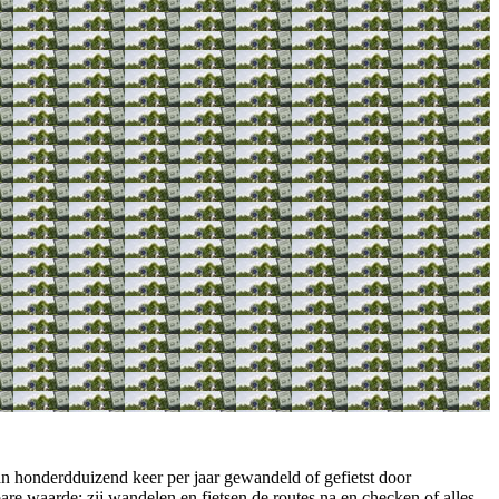
 honderdduizend keer per jaar gewandeld of gefietst door
are waarde: zij wandelen en fietsen de routes na en checken of alles