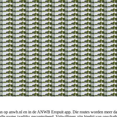
aan op anwb.nl en in de ANWB Eropuit app. Die routes worden meer dan
 routes jaarlijks gecontroleerd. Vrijwilligers zijn hierbij van onschatb