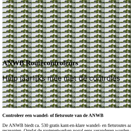
ANWB Routecontroleurs
Help jaarlijks mee met de controles
Controleer een wandel- of fietsroute van de ANWB
De ANWB biedt ca. 530 gratis kant-en-klare wandel- en fietsroutes 
recreanten. Omdat de routenetwerken nogal eens veranderen worden alle