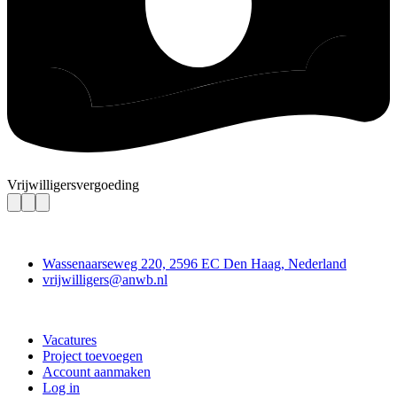
Vrijwilligersvergoeding
Contact
Wassenaarseweg 220, 2596 EC Den Haag, Nederland
vrijwilligers@anwb.nl
Doe mee
Vacatures
Project toevoegen
Account aanmaken
Log in