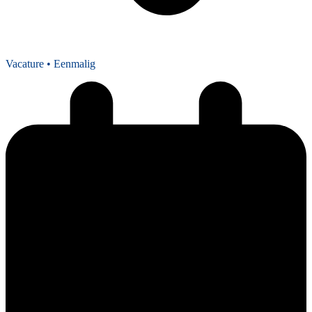
Vacature
• Eenmalig