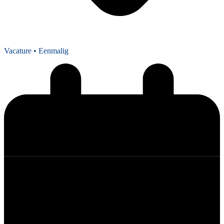
Vacature
• Eenmalig