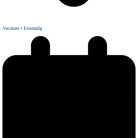
Vacature
• Eenmalig