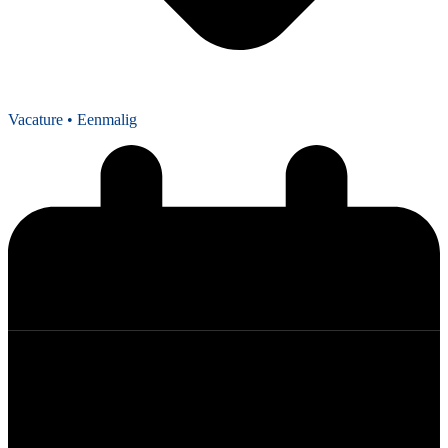
Vacature
• Eenmalig