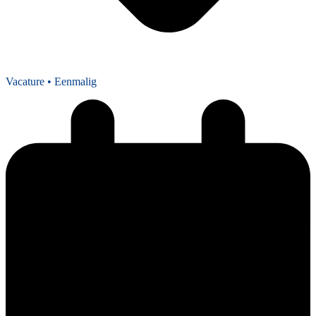
Vacature
• Eenmalig