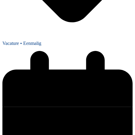
Vacature
• Eenmalig