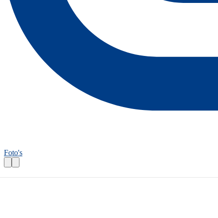
Foto's
Fietsroutecontroleur: Lauwerslandronde
Praktische informatie