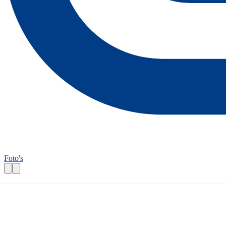
Foto's
Fietsroutecontroleur: Lauwerslandronde
Praktische informatie