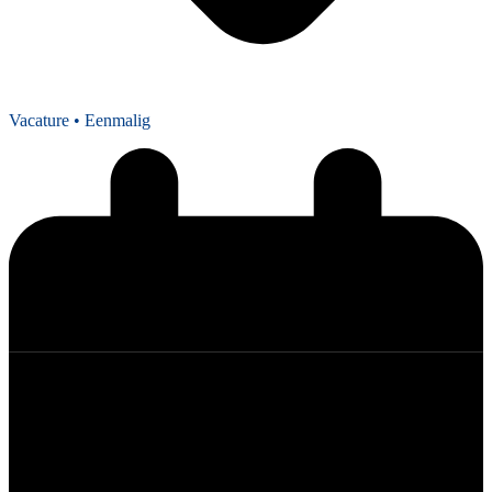
Vacature
• Eenmalig