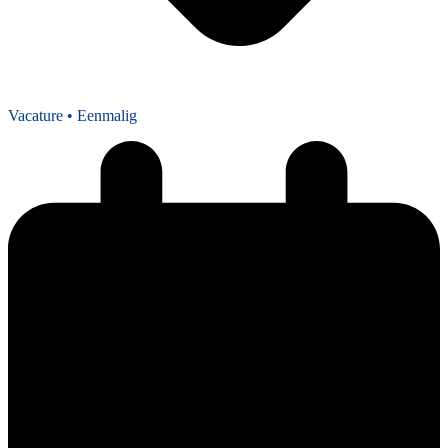
Vacature
• Eenmalig