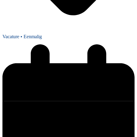
Vacature
• Eenmalig