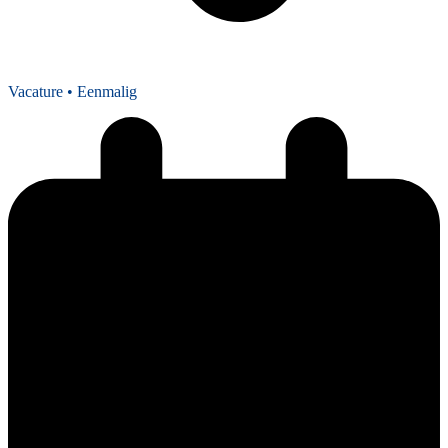
Vacature
• Eenmalig