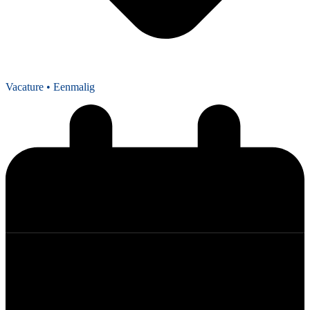
Vacature
• Eenmalig