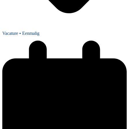
Vacature
• Eenmalig