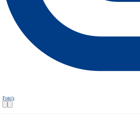
Foto's
Fietsroutecontroleur: Tuinenroute Friesla
Praktische informatie