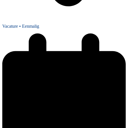
Vacature
• Eenmalig