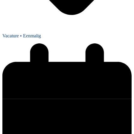
Vacature
• Eenmalig