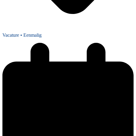
Vacature
• Eenmalig