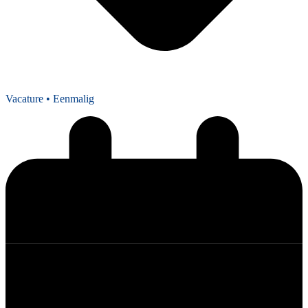
Vacature
• Eenmalig