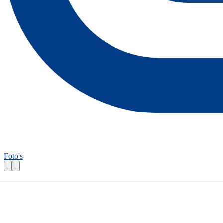
Foto's
Wandelroutecontroleur: Klein, fijn en vo
Praktische informatie