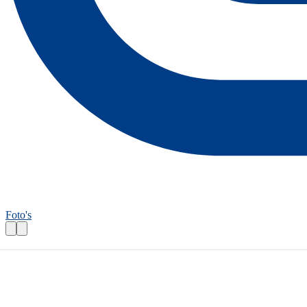
Foto's
Wandelroutecontroleur: Onder Foswerts v
Praktische informatie