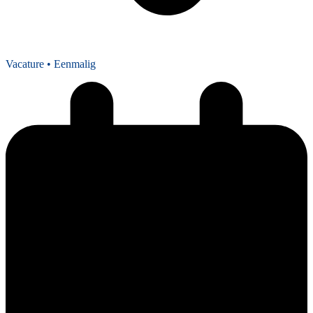
Vacature
• Eenmalig