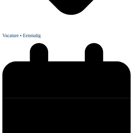
Vacature
• Eenmalig