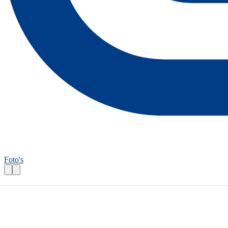
Foto's
Wandelroutecontroleur: Stadswandeling 
Praktische informatie