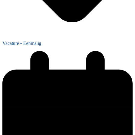
Vacature
• Eenmalig