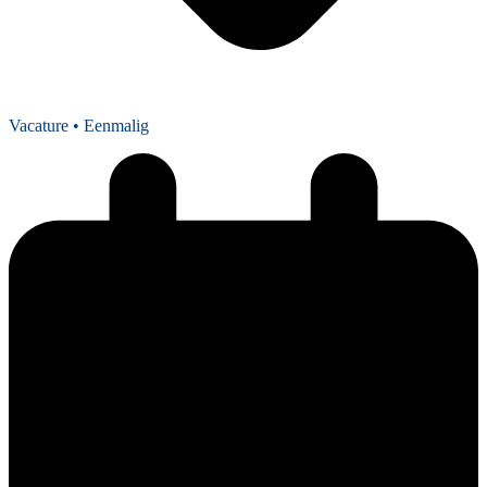
Vacature
• Eenmalig