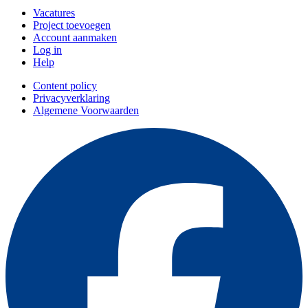
Vacatures
Project toevoegen
Account aanmaken
Log in
Help
Content policy
Privacyverklaring
Algemene Voorwaarden